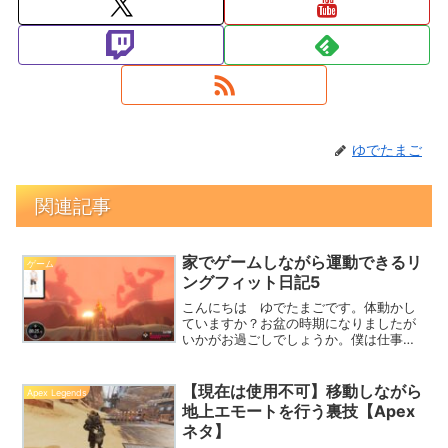
ゆでたまご
関連記事
家でゲームしながら運動できるリ
ゲーム
ングフィット日記5
こんにちは ゆでたまごです。体動かし
ていますか？お盆の時期になりましたが
いかがお過ごしでしょうか。僕は仕事で
す；；来週は一応少し休み取りますが、
本音はお盆にゆっくりしたかったです。
本記事は、昨日(2020/8/10)分のリングフ
【現在は使用不可】移動しながら
Apex Legends
ィット内容に...
地上エモートを行う裏技【Apex
ネタ】