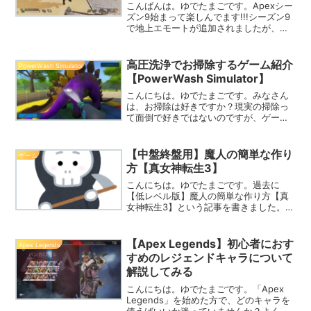
こんばんは。ゆでたまごです。Apexシー
ズン9始まって楽しんでます!!!シーズン9
で地上エモートが追加されましたが、移
動しながらできることを知っていました
か？後ろの敵が見えないので実践的では
ないですが、面白い裏技となっています
高圧洗浄でお掃除するゲーム紹介
PowerWash Simulator
のでご紹介しよ...
【PowerWash Simulator】
こんにちは。ゆでたまごです。みなさん
は、お掃除は好きですか？現実の掃除っ
て面倒で好きではないのですが、ゲーム
上での掃除ってやりたくなるんですよ
ね。そんな方におすすめなのが、最近リ
リースされた「PowerWash Simulator」
【中盤終盤用】魔人の簡単な作り
ゲーム
というゲ...
方【真女神転生3】
こんにちは。ゆでたまごです。過去に
【低レベル版】魔人の簡単な作り方【真
女神転生3】という記事を書きました。こ
の記事を見てくださる方がいたので、中
盤と終盤で使える魔人の作り方も紹介し
ようと思います。今回で作成できる悪魔
【Apex Legends】初心者におす
Apex Legends
は、 レッドライダー ブ...
すめのレジェンドキャラについて
解説してみる
こんにちは。ゆでたまごです。「Apex
Legends」を始めた方で、どのキャラを
使えばいいか迷っていませんか？よく