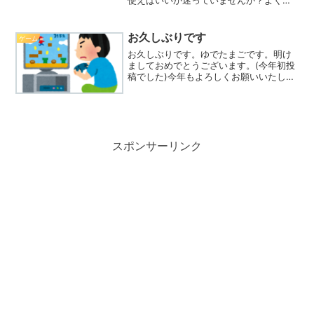
「バンガロール」と「ライフライン」が
初心者におすすめだとよく聞きます。な
ので、2人のレジェンドキャラクターにつ
お久しぶりです
ゲーム
いて解説してい...
お久しぶりです。ゆでたまごです。明け
ましておめでとうございます。(今年初投
稿でした)今年もよろしくお願いいたしま
す。今回はまったりゲームの日記でも書
いていこうと思います。最近は、
MMORPGの「メイプルストーリー」(こ
れからはメイプル)をや...
スポンサーリンク